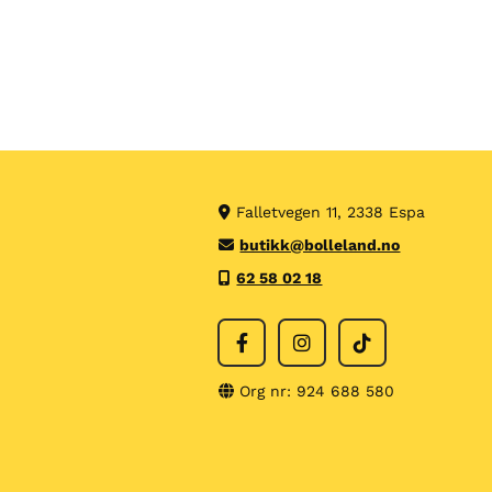
Falletvegen 11, 2338 Espa

butikk@bolleland.no

62 58 02 18

Org nr: 924 688 580
