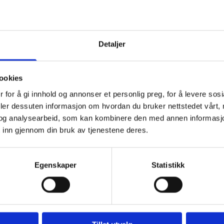
 (rød eller gul)
9,-
Detaljer
se med løksalat.
ookies
l 2026)
 for å gi innhold og annonser et personlig preg, for å levere sos
deler dessuten informasjon om hvordan du bruker nettstedet vårt,
og analysearbeid, som kan kombinere den med annen informasjon d
y på våre sosiale mediekanaler, så følg med på
Facebook
,
In
 inn gjennom din bruk av tjenestene deres.
Egenskaper
Statistikk
ik og stilfull påske.