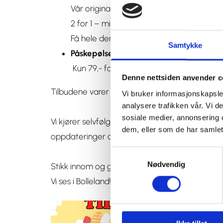
Vår originale gule truckercaps og solbriller
2 for 1 – mix & match akkurat som du vil.
Få hele den ultimate påskestilen for kun 9
Samtykke
Påskepølse
Kun 79,- for sesongens saftige kyllingpøl
Denne nettsiden anvender c
Tilbudene varer til og med 2. påskedag (6. apri
Vi bruker informasjonskapsler
analysere trafikken vår. Vi 
sosiale medier, annonsering 
Vi kjører selvfølgelig også i gang med mye gø
dem, eller som de har samlet
oppdateringer og masse annet gøy!
Samtykkevalg
Nødvendig
Stikk innom og gjør deg klar for en smakfull, solr
Vi ses i Bolleland!