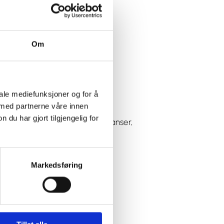
Om
iale mediefunksjoner og for å
 med partnerne våre innen
u har gjort tilgjengelig for
stagram
og
TikTok
for konkurranser,
Markedsføring