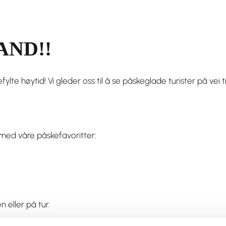
AND!!
ylte høytid! Vi gleder oss til å se påskeglade turister på vei t
 med våre påskefavoritter:
n eller på tur.